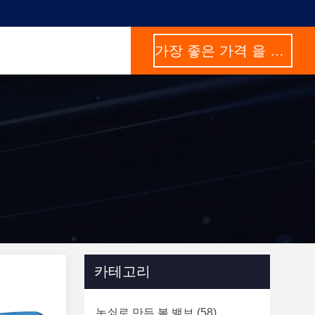
가장 좋은 가격 을 구하라
카테고리
놋쇠로 만든 볼 밸브
(58)