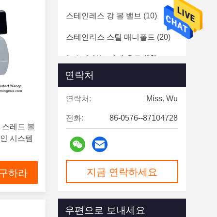
스테인레스 강 볼 밸브
(10)
스테인리스 스틸 매니폴드
(20)
녹슬지 않는 강제 용구
(10)
연락처
스테인레스 스틸 체크 밸스
(3)
연락처:
Miss. Wu
스테인레스 스틸 배기 밸브
(6)
전화:
86-0576--87104728
 스레드 볼
라인 시스템
지금 연락하세요
 구하라
우편으로 보내세요