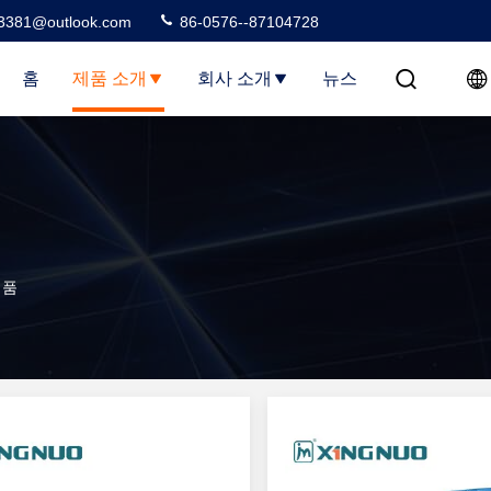
3381@outlook.com
86-0576--87104728
홈
제품 소개
회사 소개
뉴스
제품