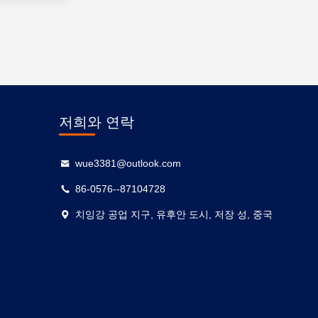
저희와 연락
wue3381@outlook.com
86-0576--87104728
치잉강 공업 지구, 유후안 도시, 저장 성, 중국