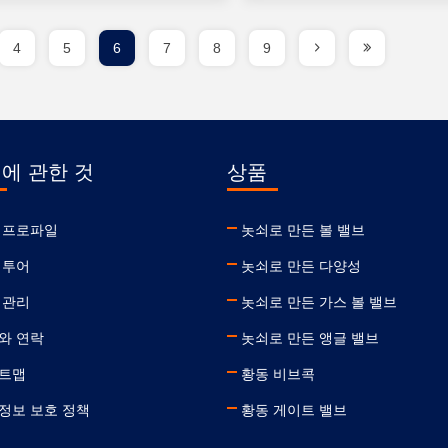
4
5
6
7
8
9
 에 관한 것
상품
 프로파일
놋쇠로 만든 볼 밸브
 투어
놋쇠로 만든 다양성
 관리
놋쇠로 만든 가스 볼 밸브
와 연락
놋쇠로 만든 앵글 밸브
트맵
황동 비브콕
정보 보호 정책
황동 게이트 밸브