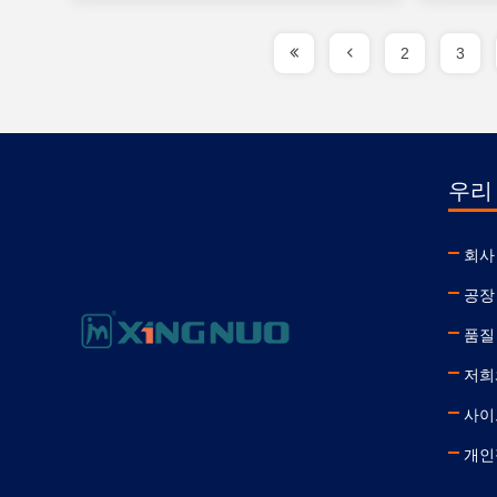
2
3
우리
회사
공장
품질
저희
사이
개인