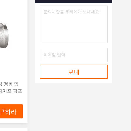
보내
팅 청동 압
 파이프 펌프
 구하라