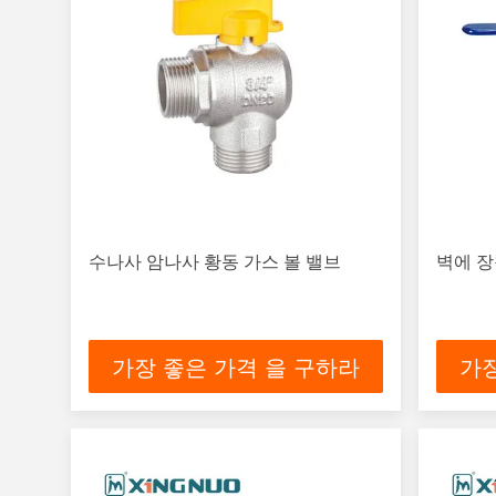
수나사 암나사 황동 가스 볼 밸브
벽에 장
가장 좋은 가격 을 구하라
가장