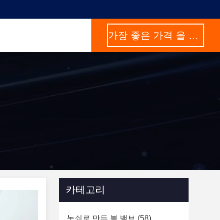
가장 좋은 가격 을 구하라
카테고리
놋쇠로 만든 볼 밸브
(58)