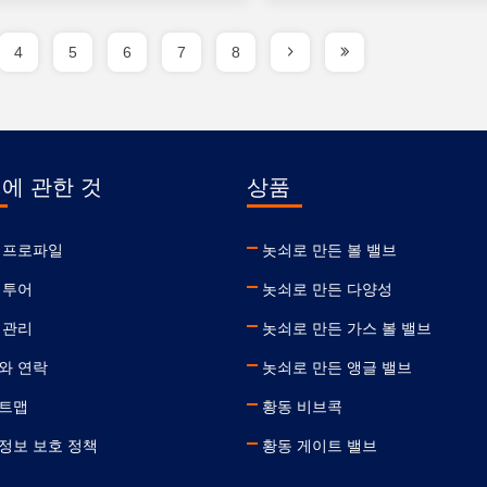
4
5
6
7
8
 에 관한 것
상품
 프로파일
놋쇠로 만든 볼 밸브
 투어
놋쇠로 만든 다양성
 관리
놋쇠로 만든 가스 볼 밸브
와 연락
놋쇠로 만든 앵글 밸브
트맵
황동 비브콕
정보 보호 정책
황동 게이트 밸브