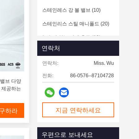
스테인레스 강 볼 밸브
(10)
스테인리스 스틸 매니폴드
(20)
녹슬지 않는 강제 용구
(10)
연락처
스테인레스 스틸 체크 밸스
(3)
연락처:
Miss. Wu
스테인레스 스틸 배기 밸브
(6)
전화:
86-0576--87104728
크 밸브 다양
을 제공하는
지금 연락하세요
 구하라
우편으로 보내세요