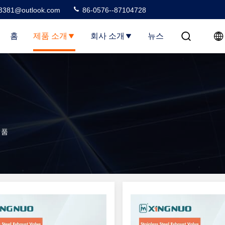
3381@outlook.com
86-0576--87104728
홈
제품 소개
회사 소개
뉴스
제품