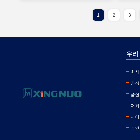
1
2
3
우리
회사
공장
품질
저희
사이
개인