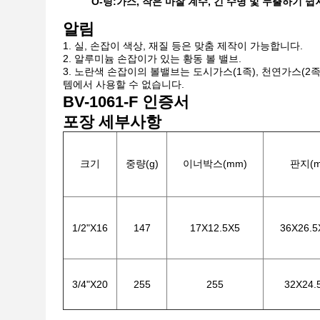
O-링:
가스, 작은 마찰 계수, 긴 수명 및 누출하기 
알림
실, 손잡이 색상, 재질 등은 맞춤 제작이 가능합니다.
알루미늄 손잡이가 있는 황동 볼 밸브.
노란색 손잡이의 볼밸브는 도시가스(1족), 천연가스(2족
템에서 사용할 수 없습니다.
BV-1061-F 인증서
포장 세부사항
크기
중량(g)
이너박스(mm)
판지(m
1/2"X16
147
17X12.5X5
36X26.5
3/4"X20
255
255
32X24.