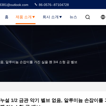
3381@outlook.com
86-0576--87104728
홈
제품 소개
회사 소개
뉴스
없음, 알루미늄 손잡이를 가진 실을 꿴 3/4 소형 공 벨브
누설 1/2 금관 악기 벨브 없음, 알루미늄 손잡이를