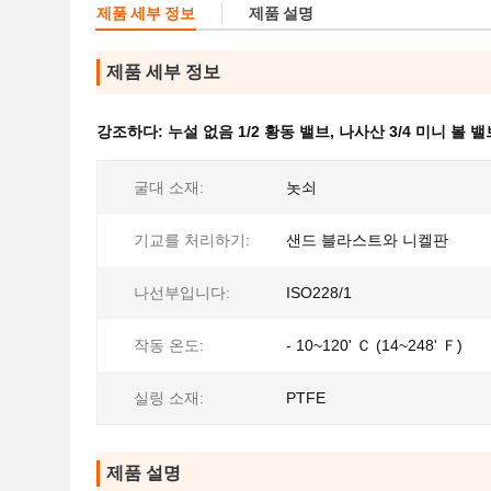
제품 세부 정보
제품 설명
제품 세부 정보
강조하다:
누설 없음 1/2 황동 밸브
,
나사산 3/4 미니 볼 밸
굴대 소재:
놋쇠
기교를 처리하기:
샌드 블라스트와 니켈판
나선부입니다:
ISO228/1
작동 온도:
- 10~120' Ｃ (14~248' Ｆ)
실링 소재:
PTFE
제품 설명