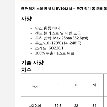
금관 악기 소형 공 벨브 BV1062-M는 금관 악기 몸 모
사양
단조 황동 바디
샌드 블라스트 및 니켈 도금
공칭 압력: Max.25bar(362.6psi)
온도:-10~120°C(14~248°F)
스레드 ISO228/1
100% 누출 테스트 완료
기술 사양
치수
ㅏ
비
씨
크기
1/2"X16
59.5
22
34