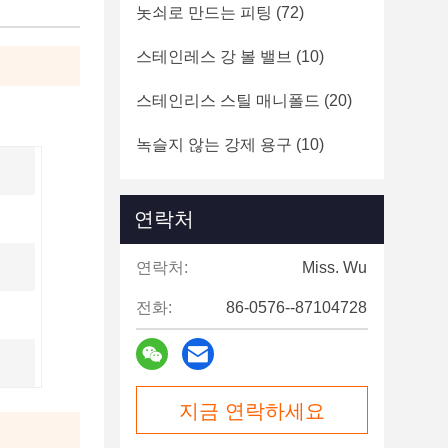
놋쇠로 만드는 피팅
(72)
스테인레스 강 볼 밸브
(10)
스테인리스 스틸 매니폴드
(20)
녹슬지 않는 강제 용구
(10)
연락처
연락처:
Miss. Wu
전화:
86-0576--87104728
지금 연락하세요