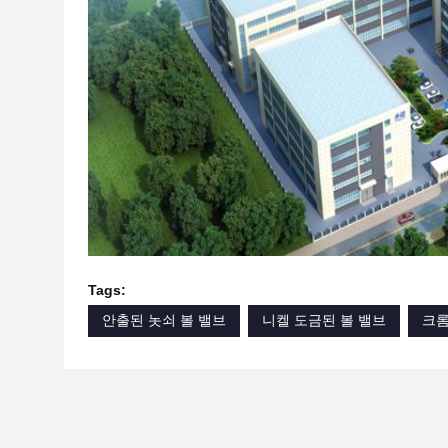
Tags:
안출된 놋쇠 볼 밸브
니켈 도금된 볼 밸브
크롬