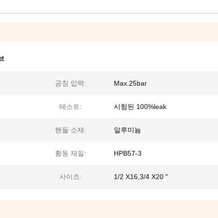
브
공칭 압력:
Max.25bar
테스트:
시험된 100%leak
핸들 소재:
알루미늄
황동 재질:
HPB57-3
사이즈:
1/2 X16,3/4 X20 "