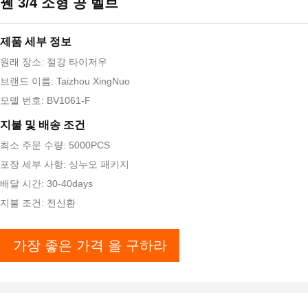
꿴 3/4 소형 공 벨브
제품 세부 정보
원래 장소: 절강 타이저우
브랜드 이름: Taizhou XingNuo
모델 번호: BV1061-F
지불 및 배송 조건
최소 주문 수량: 5000PCS
포장 세부 사항: 싱누오 패키지
배달 시간: 30-40days
지불 조건: 전신환
가장 좋은 가격 을 구하라