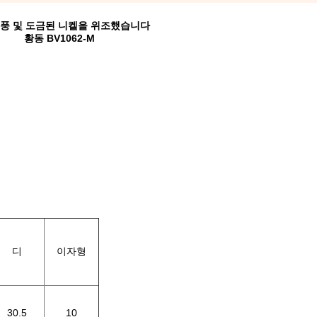
래 돌풍 및 도금된 니켈을 위조했습니다
황동 BV1062-M
디
이자형
30.5
10