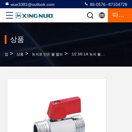
wue3381@outlook.com
86-0576--87104728
따옴표
상품
>
>
>
집
상품
놋쇠로 만든 볼 밸브
1/2 3/8 1/4 놋쇠 볼 밸브 크롬은 알루미늄 핸들로 도금했습니다