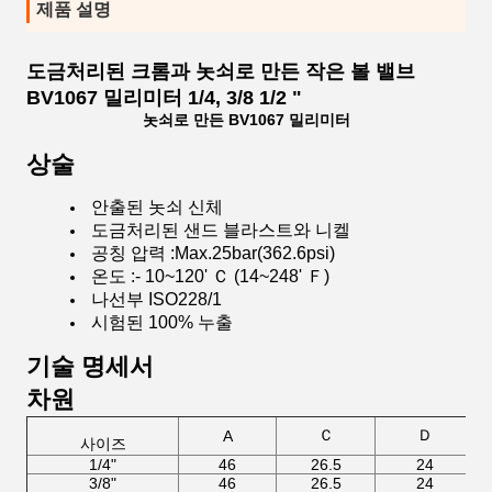
제품 설명
도금처리된 크롬과 놋쇠로 만든 작은 볼 밸브
BV1067 밀리미터 1/4, 3/8 1/2 "
놋쇠로 만든 BV1067 밀리미터
상술
안출된 놋쇠 신체
도금처리된 샌드 블라스트와 니켈
공칭 압력 :Max.25bar(362.6psi)
온도 :- 10~120' Ｃ (14~248' Ｆ)
나선부 ISO228/1
시험된 100% 누출
기술 명세서
차원
Ｃ
Ｄ
A
사이즈
1/4"
46
26.5
24
3/8"
46
26.5
24