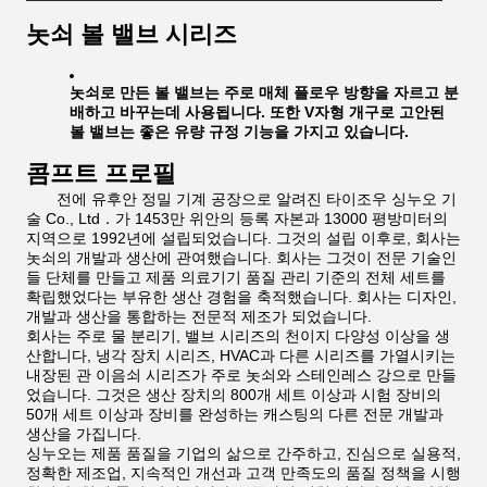
놋쇠 볼 밸브 시리즈
놋쇠로 만든 볼 밸브는 주로 매체 플로우 방향을 자르고 분
배하고 바꾸는데 사용됩니다. 또한 V자형 개구로 고안된
볼 밸브는 좋은 유량 규정 기능을 가지고 있습니다.
콤프트 프로필
전에 유후안 정밀 기계 공장으로 알려진 타이조우 싱누오 기
술 Co., Ltd．가 1453만 위안의 등록 자본과 13000 평방미터의
지역으로 1992년에 설립되었습니다. 그것의 설립 이후로, 회사는
놋쇠의 개발과 생산에 관여했습니다. 회사는 그것이 전문 기술인
들 단체를 만들고 제품 의료기기 품질 관리 기준의 전체 세트를
확립했었다는 부유한 생산 경험을 축적했습니다. 회사는 디자인,
개발과 생산을 통합하는 전문적 제조가 되었습니다.
회사는 주로 물 분리기, 밸브 시리즈의 천이지 다양성 이상을 생
산합니다, 냉각 장치 시리즈, HVAC과 다른 시리즈를 가열시키는
내장된 관 이음쇠 시리즈가 주로 놋쇠와 스테인레스 강으로 만들
었습니다. 그것은 생산 장치의 800개 세트 이상과 시험 장비의
50개 세트 이상과 장비를 완성하는 캐스팅의 다른 전문 개발과
생산을 가집니다.
싱누오는 제품 품질을 기업의 삶으로 간주하고, 진심으로 실용적,
정확한 제조업, 지속적인 개선과 고객 만족도의 품질 정책을 시행