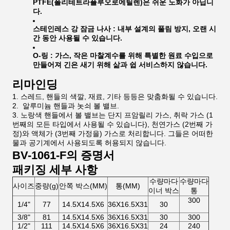
PTFE(폴리테트라플루오로에틸렌)은 쉬운 노화가 아닙니
다.
스테인레스 강 잠금 나사 :
내부 설계의 풀림 방지, 오랜 시
간 동안 사용될 수 있습니다.
O-링 :
가스, 작은 마찰계수를 위해 특별한 원료 수입으로
만들어져 긴은 새기 위해 삶과 쉽 서비스하지 않습니다.
리마인딩
스레드, 핸들의 색깔, 재료, 기타 등등은 맞춤화될 수 있습니다.
알루미늄 핸들과 놋쇠 볼 밸브.
노랑색 핸들에서 볼 밸브는 단지 프암릴리 가스, 취락 가스 (1
번째의 모든 타입에서 사용될 수 있습니다), 천연가스 (2번째 가
정)와 액체가 (3번째 가정을) 가스로 처리합니다. 그들은 어떠한
물과 공기계에서 사용되도록 허용되지 않습니다.
BV-1061-F의 증명서
패키징 세부 사항
수량마다
수량마다
사이즈
중량(g)
안쪽 박스(MM)
통(MM)
이너 박스
통
300
1/4"
77
14.5X14.5X6
36X16.5X31
30
3/8"
81
14.5X14.5X6
36X16.5X31
30
300
1/2"
111
14.5X14.5X6
36X16.5X31
24
240