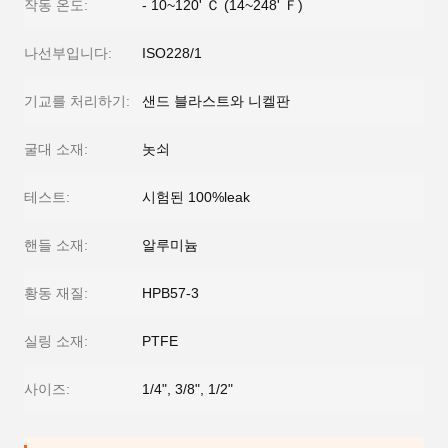
작동 온도:
- 10~120' Ｃ (14~248' Ｆ)
나선부입니다:
ISO228/1
기교를 처리하기:
샌드 블라스트와 니켈판
굴대 소재:
놋쇠
테스트:
시험된 100%leak
핸들 소재:
알루미늄
황동 재질:
HPB57-3
실링 소재:
PTFE
사이즈:
1/4", 3/8", 1/2"