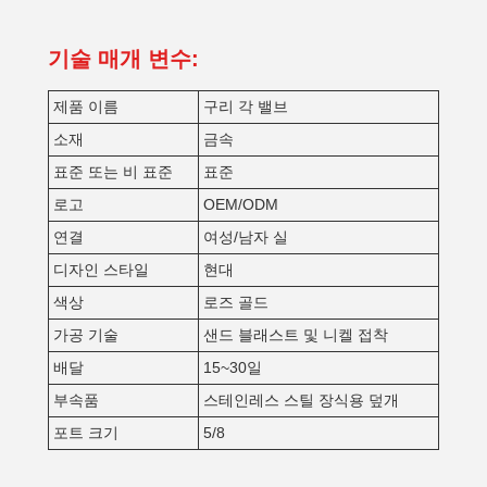
기술 매개 변수:
제품 이름
구리 각 밸브
소재
금속
표준 또는 비 표준
표준
로고
OEM/ODM
연결
여성/남자 실
디자인 스타일
현대
색상
로즈 골드
가공 기술
샌드 블래스트 및 니켈 접착
배달
15~30일
부속품
스테인레스 스틸 장식용 덮개
포트 크기
5/8