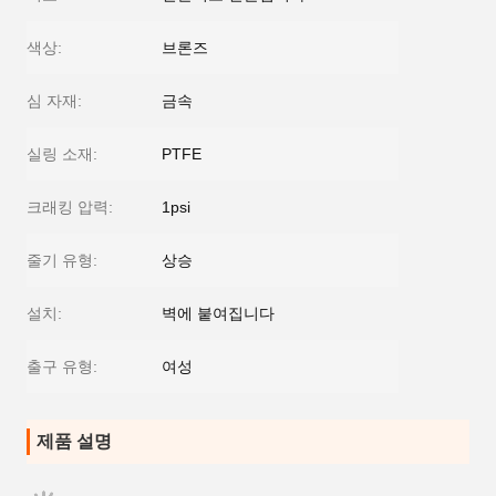
색상:
브론즈
심 자재:
금속
실링 소재:
PTFE
크래킹 압력:
1psi
줄기 유형:
상승
설치:
벽에 붙여집니다
출구 유형:
여성
제품 설명