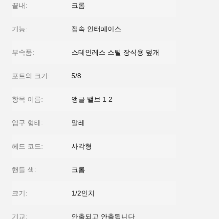
끝내:
크롬
기능:
접속 인터페이스
부속품:
스테인레스 스틸 장식용 덮개
포트의 크기:
5/8
항목 이름:
앵글 밸브 1 2
입구 형태:
말레
헤드 코드:
사각형
핸들 색:
크롬
크기:
1/2인치
기교:
안출되고 안출됩니다