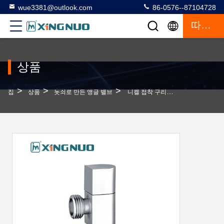
wue3381@outlook.com
86-0576--87104728
따옴표
상품
>
>
>
집
상품
놋쇠로 만든 앵글 밸브
니켈 접착 구리각 밸브 욕실 수동 구리 한방향 체크 밸브 구리각 밸브 장식 뚜??