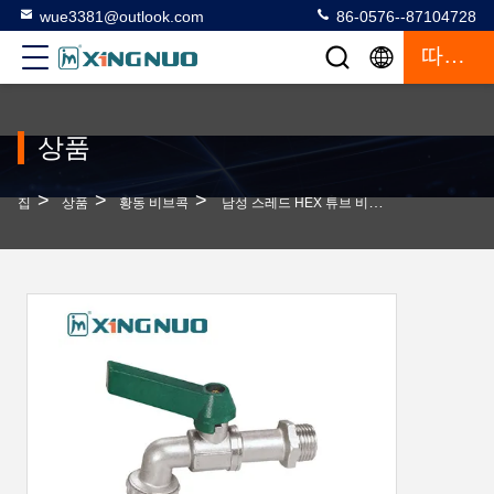
wue3381@outlook.com
86-0576--87104728
따옴표
상품
>
>
>
집
상품
황동 비브콕
남성 스레드 HEX 튜브 비브 콕 탭 직지 손잡이 및 니켈 접착 된 청동 레버 비브