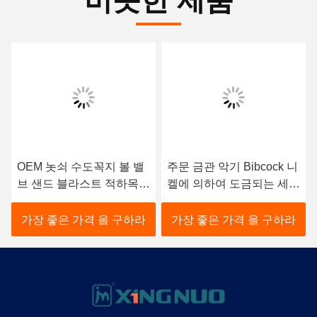
비슷한 제품
OEM 놋쇠 수도꼭지 볼 밸
주문 금관 악기 Bibcock 니
브 샌드 블라스트 적하목록
켈에 의하여 도금되는 세탁
ISO228/1은 빠져 나아갔습
기 Bibcock 벨브
니다
가장 좋은 가격 을 구하라
가장 좋은 가격 을 구하라