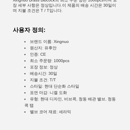
Xingnuo Brass Bibcock의 최소 주문 양은 1000pcs이며 포
장 세부 사항은 정상입니다.이 제품의 배송 시간은 30일이
며 지불 조건은 T / T입니다.
사용자 정의:
브랜드 이름: Xingnuo
원산지: 유후안
인증: CE
최소 주문량: 1000pcs
포장 정보: 정상
배송시간: 30일
지불 조건: T/T
스타일: 현대 단순화 스타일
표면 마감: 니켈 도화
유형: 현대 디자인, 비브콕, 청동 배관 밸브, 청동
콕 탭
밸브 코어 재료: 세라믹