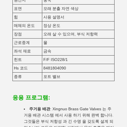
원산지
중국
표면
모래 분출 자연 색상
힘
사용 설명서
매체의 온도
정상 온도
장점
오래 살 수 있으며, 부식 저항력
근로중계
물
좌석 재료
금속
힌트
F/F ISO228/1
Hs 코드
8481804090
종류
포트 밸브
응용 프로그램:
주거용 배관
: Xingnuo Brass Gate Valves 는 주
거용 배관 시스템 에서 사용 하기 위해 완벽 합니다.
그것들은 부식 저항성 과 긴 수명 을 갖도록 설계 되