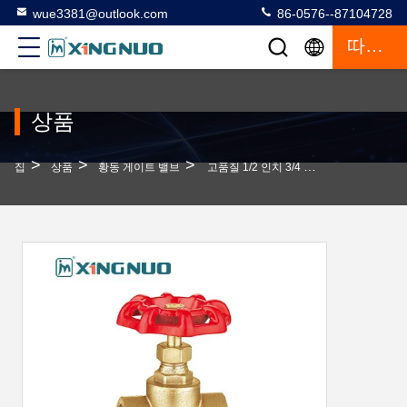
wue3381@outlook.com
86-0576--87104728
따옴표
상품
>
>
>
집
상품
황동 게이트 밸브
고품질 1/2 인치 3/4 인치 청동 게이트 밸브 CE