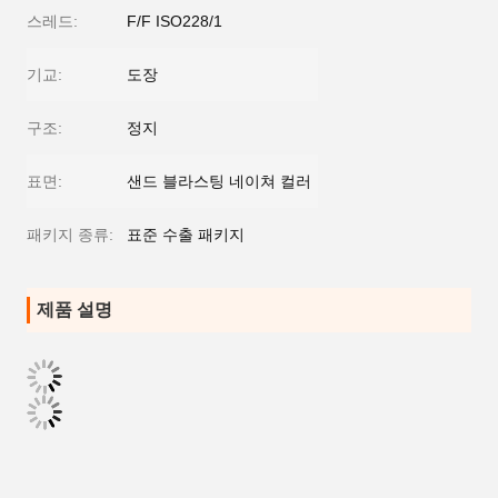
스레드:
F/F ISO228/1
기교:
도장
구조:
정지
표면:
샌드 블라스팅 네이쳐 컬러
패키지 종류:
표준 수출 패키지
제품 설명