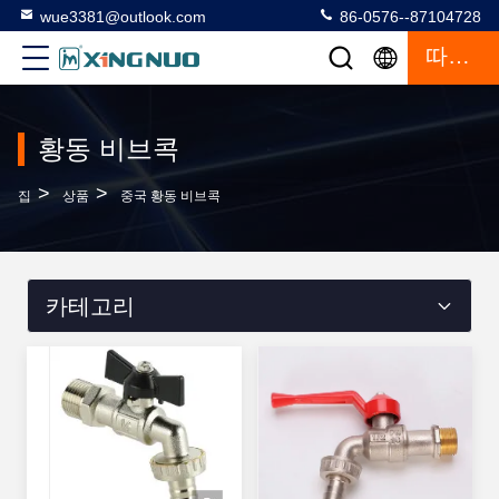
wue3381@outlook.com
86-0576--87104728
따옴표
황동 비브콕
>
>
집
상품
중국 황동 비브콕
카테고리